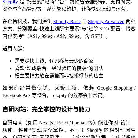
Shopify
是“托管式”电商平台：帮你省去服务器、支付网关、
安全与产品管理等一系列繁琐维护，让你快速上线与运营。
在企信科技，我们提供
Shopify Basic
与
Shopify Advanced
两档
方案，分别覆盖“快速上线所需要素”与“进阶 SEO 配置 + 博客
内容支持”（A$1,499 起 / A$2,499 起，含 GST）。
适用人群：
需要尽快上线、代码参与最少的商家
喜欢“现成后台 + 经过验证的模版”的团队
把主要精力放在销售而非技术细节的店主
如果你经常做促销、频繁上新、依赖 Google Shopping /
Facebook Ads 等整合，Shopify 的效率会非常高。
自研网站：完全掌控的设计与能力
自研电商（如用 Next.js / React / Laravel 等）能让你对“设计、
功能、性能”实现完全掌控。不同于 Shopify 的相对封闭生
态，自研可实现“无限灵活”——自定义结账流程、与内部系统