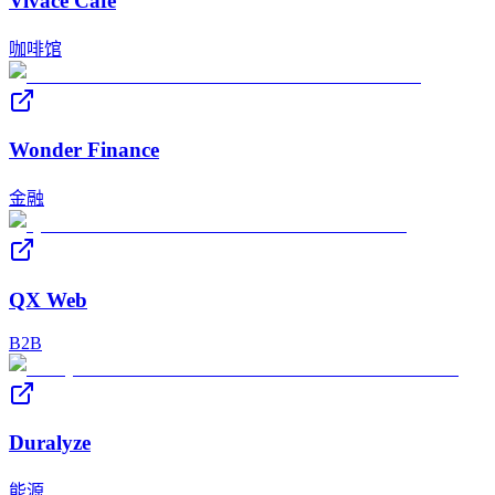
Vivace Cafe
咖啡馆
Wonder Finance
金融
QX Web
B2B
Duralyze
能源