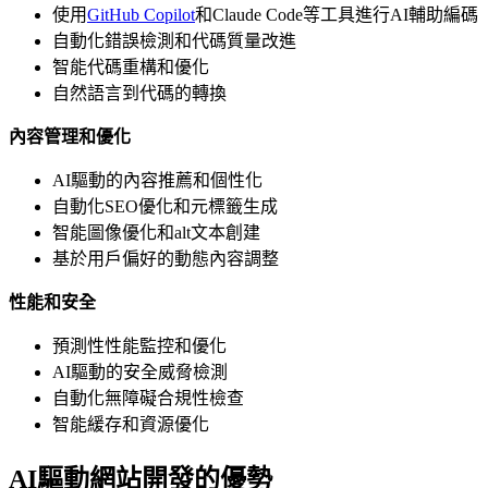
使用
GitHub Copilot
和Claude Code等工具進行AI輔助編碼
自動化錯誤檢測和代碼質量改進
智能代碼重構和優化
自然語言到代碼的轉換
內容管理和優化
AI驅動的內容推薦和個性化
自動化SEO優化和元標籤生成
智能圖像優化和alt文本創建
基於用戶偏好的動態內容調整
性能和安全
預測性性能監控和優化
AI驅動的安全威脅檢測
自動化無障礙合規性檢查
智能緩存和資源優化
AI驅動網站開發的優勢