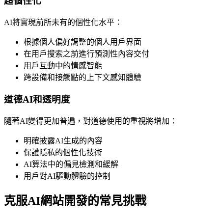
超個性化
AI將實現前所未有的個性化水平：
根據個人偏好調整的個人用戶界面
在用戶搜索之前進行預測性內容交付
用戶互動中的情感智能
跨設備和接觸點的上下文感知體驗
道德AI和透明度
隨著AI變得更加普遍，對道德使用的重視將增加：
明確披露AI生成的內容
保護隱私的個性化技術
AI算法中的偏見檢測和緩解
用戶對AI驅動體驗的控制
克服AI網站開發的常見挑戰