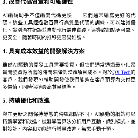
3. 改善代碼質量和可維護性
AI編碼助手不僅編寫代碼更快——它們通常編寫更好的代
碼。這些工具經過數百萬行高質量代碼的訓練，可以建議優
化、識別潛在錯誤並自動執行最佳實踐。這導致網站更可靠、
更安全，隨著時間的推移更容易維護。
4. 具有成本效益的開發解決方案
雖然AI驅動的開發工具需要投資，但它們通常通過最小化昂
貴開發資源所需的時間來降低整體項目成本。對於
QX Tech
的
客戶，我們發現AI輔助開發使我們能夠在客戶預算內交付更
多價值，同時保持最高質量標準。
5. 持續優化和改進
與在更新之間保持靜態的傳統網站不同，AI驅動的網站可以
持續學習和改進。機器學習算法分析用戶互動、識別模式，並
對設計、內容和功能進行增量改進，無需手動干預。