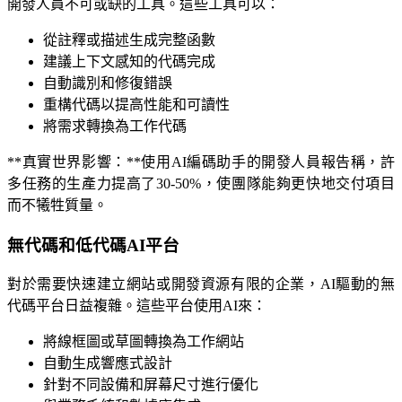
開發人員不可或缺的工具。這些工具可以：
從註釋或描述生成完整函數
建議上下文感知的代碼完成
自動識別和修復錯誤
重構代碼以提高性能和可讀性
將需求轉換為工作代碼
**真實世界影響：**使用AI編碼助手的開發人員報告稱，許
多任務的生產力提高了30-50%，使團隊能夠更快地交付項目
而不犧牲質量。
無代碼和低代碼AI平台
對於需要快速建立網站或開發資源有限的企業，AI驅動的無
代碼平台日益複雜。這些平台使用AI來：
將線框圖或草圖轉換為工作網站
自動生成響應式設計
針對不同設備和屏幕尺寸進行優化