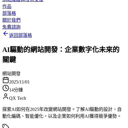
作品
部落格
關於我們
免費諮詢
返回部落格
AI驅動的網站開發：企業數字化未來的
關鍵
網站開發
2025/11/01
14分鐘
QX Tech
探索AI如何在2025年改變網站開發。了解AI驅動的設計、自
動化編碼、智能優化，以及企業如何利用AI獲得競爭優勢。