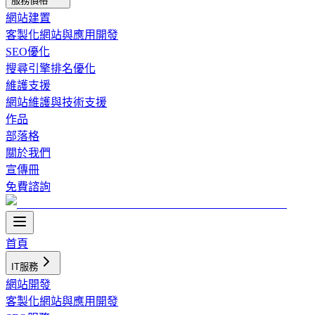
服務價格
網站建置
客製化網站與應用開發
SEO優化
搜尋引擎排名優化
維護支援
網站維護與技術支援
作品
部落格
關於我們
宣傳冊
免費諮詢
首頁
IT服務
網站開發
客製化網站與應用開發