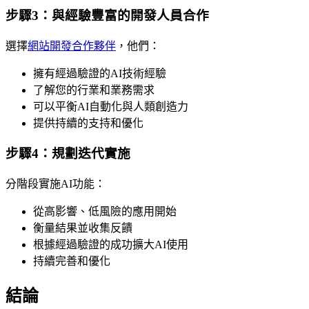
步驟3：與經驗豐富的開發人員合作
選擇
網站開發合作夥伴
，他們：
擁有經過驗證的AI技術經驗
了解您的行業和業務需求
可以平衡AI自動化與人類創造力
提供持續的支持和優化
步驟4：規劃迭代實施
分階段實施AI功能：
從高影響、低風險的應用開始
衡量結果並收集反饋
根據經過驗證的成功擴大AI使用
持續完善和優化
結論