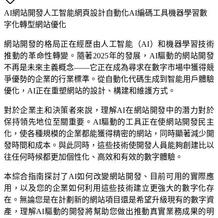
AI網站開發
人工智能
網頁設計自動化
AI編碼工具
機器學習
數
字化轉型
網站優化
網站開發的格局正在經歷由人工智能（AI）和機器學習技術
推動的革命性轉變。隨著2025年的發展，AI驅動的網站開發
不再是未來主義概念——它正在成為尋求在數字市場中獲得競
爭優勢的企業的行業標準。從自動化代碼生成到智能用戶體驗
優化，AI正在重塑網站的設計、構建和維護方式。
對於企業主和決策者來說，理解AI在網站開發中的潛力對於
保持領先地位至關重要。AI驅動的工具正在使網站開發民主
化，使各種規模的企業都能獲得精密的網站，同時顯著減少開
發時間和成本。與此同時，這些技術使開發人員能夠創建比以
往任何時候都更加個性化、高效和有效的數字體驗。
本綜合指南探討了AI如何改變網站開發、目前可用的實際應
用，以及您的企業如何利用這些技術建立更強大的數字化存
在。無論您是在計劃新的網站項目還是希望升級現有的數字資
產，理解AI驅動的開發將幫助您做出推動真實業務成果的明