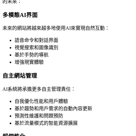
的未來：
多模態AI界面
未來的網站將越來越多地使用AI來實現自然互動：
語音命令和對話界面
視覺搜索和圖像識別
基於手勢的導航
增強現實體驗
自主網站管理
AI系統將承擔更多自主管理責任：
自我優化性能和用戶體驗
基於趨勢和用戶需求的自動內容更新
預測性維護和問題預防
基於流量模式的智能資源擴展