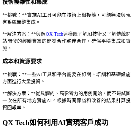
技術複雜性和集成
**挑戰：**實施AI工具可能在技術上很複雜，可能無法與現
有系統無縫集成。
**解決方案：**與像
QX Tech
這樣既了解AI技術又了解傳統網
站開發的經驗豐富的開發合作夥伴合作，確保平穩集成和實
施。
成本和資源要求
**挑戰：**一些AI工具和平台需要在訂閱、培訓和基礎設施
方面進行大量投資。
**解決方案：**從具體的、高影響力的用例開始，而不是試圖
一次在所有地方實施AI。根據時間節省和改善的結果計算投
資回報率。
QX Tech如何利用AI實現客戶成功