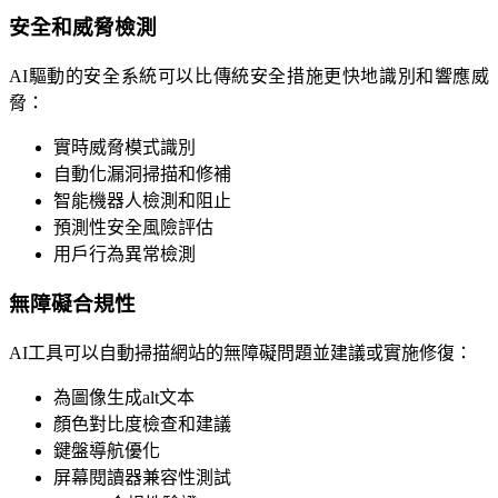
安全和威脅檢測
AI驅動的安全系統可以比傳統安全措施更快地識別和響應威
脅：
實時威脅模式識別
自動化漏洞掃描和修補
智能機器人檢測和阻止
預測性安全風險評估
用戶行為異常檢測
無障礙合規性
AI工具可以自動掃描網站的無障礙問題並建議或實施修復：
為圖像生成alt文本
顏色對比度檢查和建議
鍵盤導航優化
屏幕閱讀器兼容性測試