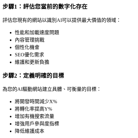
步驟1：評估您當前的數字化存在
評估您現有的網站以識別AI可以提供最大價值的領域：
性能和加載速度問題
內容管理挑戰
個性化機會
SEO優化需求
維護和更新負擔
步驟2：定義明確的目標
為您的AI驅動網站建立具體、可衡量的目標：
將開發時間減少X%
將轉化率提高Y%
增加有機搜索流量
增強用戶參與度指標
降低維護成本