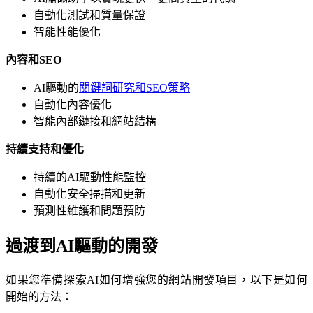
自動化測試和質量保證
智能性能優化
內容和SEO
AI驅動的
關鍵詞研究和SEO策略
自動化內容優化
智能內部鏈接和網站結構
持續支持和優化
持續的AI驅動性能監控
自動化安全掃描和更新
預測性維護和問題預防
過渡到AI驅動的開發
如果您準備探索AI如何增強您的網站開發項目，以下是如何
開始的方法：