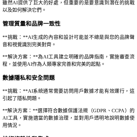
雖然AI提供了巨大的好處，但重要的是要意識到潛在的挑戰
以及如何解決它們。
管理質量和品牌一致性
**挑戰：**AI生成的內容和設計可能並不總是與您的品牌聲
音和視覺識別完美對齊。
**解決方案：**為AI工具建立明確的品牌指南，實施審查流
程，並使用AI作為人類專家完善和完美的起點。
數據隱私和安全問題
**挑戰：**AI系統通常需要訪問用戶數據才能有效運行，這
引起了隱私問題。
**解決方案：**選擇符合數據保護法規（GDPR、CCPA）的
AI工具，實施適當的數據治理，並對用戶透明地說明數據使
用情況。