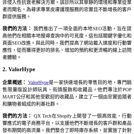
非侵入性抗衰老解決方案。該診所以其寧靜的環境和專業從業
者而聞名，為尋求專業皮膚護理服務的忠實且不斷增長的客戶
群提供服務。
我們的方法：
我們推出了一項全面的本地SEO活動，旨在提
高他們在相關本地搜尋查詢中的可見度。這包括關鍵字優化和
頁面SEO改進。與此同時，我們提高了網站載入速度和行動響
應性，從而獲得更好的排名、增加的預約和更流暢的線上訪問
者體驗。
2. ValorHype
企業概述：
ValorHype
是一家快速增長的零售目的地，專門銷
售限量版設計師玩具、街頭服飾和收藏品。他們專注於POP
MART公仔和其他受歡迎的收藏品，建立了一個由忠實追隨者
和購物者組成的利基社群。
我們的方法：
QX Tech在Shopify上開發了一個高效能、行動
響應式的電子商務平台，以支援他們不斷增長的客戶群和產品
發布期間的高流量。我們整合了即時庫存系統，並實施了針對