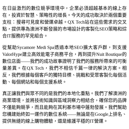
在日益激烈的數位競爭環境中，企業必須超越基本的線上存
在，投資於智慧、策略性的增長。今天的成功取決於兩個重要
支柱：搜尋可見度和營運卓越。QX Tech站在這些需求的交叉
點，提供專為澳洲不斷發展的市場設計的客製化SEO策略和綜
合IT服務的罕見組合。
從幫助Sycamore Medi Spa透過本地SEO擴大客戶群，到支援
ValorHype建立高效能電子商務平台，再到提升Nuit Boutique的
數位店面——我們的成功故事證明了我們的服務所帶來的可衡
量差異。在QX Tech，我們不相信千篇一律的解決方案。相
反，我們根據每個客戶的獨特目標、挑戰和受眾客製化每個活
動、每個網站和每個支援系統。
真正讓我們與眾不同的是我們的本地化重點。我們了解澳洲的
商業環境，並將技術知識與區域洞察力相結合，確保您的品牌
不僅能夠競爭，而且能夠在其利基市場中蓬勃發展。我們幫助
您構建始終如一運作的數位系統——無論是在Google上排名、
提供無縫的線上購物體驗，還是維護平穩的IT營運。