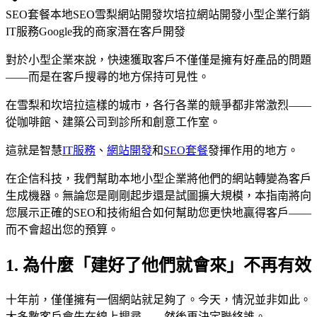
SEO套餐
本地SEO
雪梨網站開發
坎培拉網站開發
小型企業行銷
IT服務
Google我的商家
潛在客戶開發
對於小型企業來說，快速獲取客戶不僅僅是擁有好產品的問題
——而是在客戶搜尋的地方保持可見性。
在雪梨和坎培拉這樣的城市，各行各業的競爭都非常激烈——
從咖啡館、建築公司到診所和創意工作室。
這就是智慧
IT服務
、
網站開發
和
SEO套餐
發揮作用的地方。
在企信科技，我們幫助本地小型企業將他們的網站轉變為客戶
生成機器。無論您是剛剛起步還是試圖擴大規模，本指南將向
您展示正確的SEO和技術組合如何幫助您更快地贏得客戶——
而不會超出您的預算。
1. 為什麼「建好了他們就會來」不再有效
十年前，僅僅擁有一個網站就足夠了。今天，情況並非如此。
大多數客戶會先在線上搜尋——然後再決定聯絡誰。