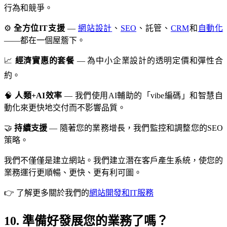
行為和競爭。
⚙️
全方位IT支援
—
網站設計
、
SEO
、託管、
CRM
和
自動化
——都在一個屋簷下。
📈
經濟實惠的套餐
— 為中小企業設計的透明定價和彈性合
約。
🧠
人類+AI效率
— 我們使用AI輔助的「vibe編碼」和智慧自
動化來更快地交付而不影響品質。
🤝
持續支援
— 隨著您的業務增長，我們監控和調整您的SEO
策略。
我們不僅僅是建立網站。我們建立潛在客戶產生系統，使您的
業務運行更順暢、更快、更有利可圖。
👉 了解更多關於我們的
網站開發和IT服務
10. 準備好發展您的業務了嗎？