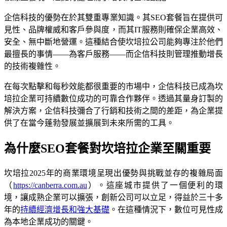
企信科技的優勢在於其雙重專業知識。其SEO套餐旨在提供可
見性、品牌權威和客戶參與度，而其IT服務則確保企業高效、
安全、無中斷地營運。這種結合使坎培拉公司能夠專注於他們
最擅長的事情——為客戶服務——而企信科技則管理推動增長
的技術複雜性。
在每次點擊和每秒效能都很重要的市場中，企信科技已成為坎
培拉企業可持續數位成功的可靠合作夥伴。透過其量身訂製的
解決方案，企信科技彌合了行銷和技術之間的差距，為企業提
供了在當今蓬勃發展並擴展到未來所需的工具。
為什麼SEO套餐對坎培拉企業至關重要
坎培拉2025年的商業環境呈現出優勢與挑戰並存的複雜局面
（
https://canberra.com.au
）。這座城市提供了一個便利的環
境，讓成熟企業可以擴張，創新公司可以立足，得益於三十多
年的
持續經濟增長和強大基礎
。在這種情況下，數位可見性成
為本地企業成功的關鍵。