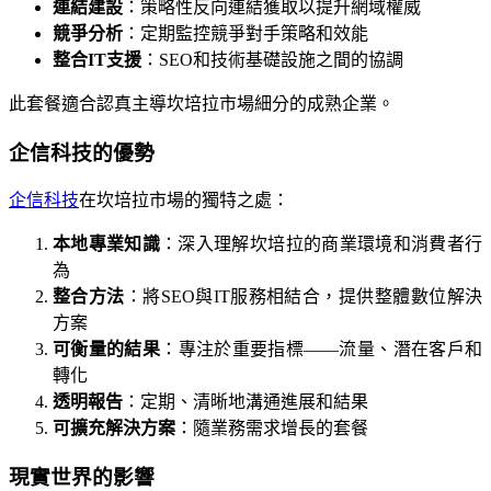
連結建設
：策略性反向連結獲取以提升網域權威
競爭分析
：定期監控競爭對手策略和效能
整合IT支援
：SEO和技術基礎設施之間的協調
此套餐適合認真主導坎培拉市場細分的成熟企業。
企信科技的優勢
企信科技
在坎培拉市場的獨特之處：
本地專業知識
：深入理解坎培拉的商業環境和消費者行
為
整合方法
：將SEO與IT服務相結合，提供整體數位解決
方案
可衡量的結果
：專注於重要指標——流量、潛在客戶和
轉化
透明報告
：定期、清晰地溝通進展和結果
可擴充解決方案
：隨業務需求增長的套餐
現實世界的影響