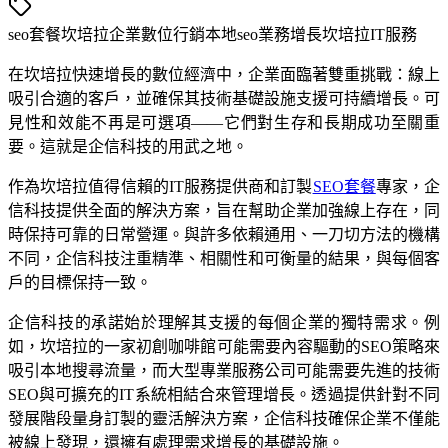
seo套餐
坎培拉企業
數位行銷
本地seo
業務增長
坎培拉IT服務
在坎培拉快速增長的數位經濟中，企業面臨著雙重挑戰：線上
吸引合適的客戶，並確保其技術基礎設施支援可持續增長。可
見性和效能不再是可選項——它們對生存和長期成功至關重
要。這就是企信科技的用武之地。
作為坎培拉值得信賴的IT服務提供商和訂製
SEO套餐
專家，企
信科技提供全面的解決方案，旨在幫助企業加強線上存在，同
時保持可靠的日常營運。與許多依賴通用、一刀切方法的機構
不同，企信科技注重精準、相關性和可衡量的結果，與每個客
戶的目標保持一致。
企信科技的承諾始於理解其支援的每個企業的獨特需求。例
如，坎培拉的一家初創咖啡館可能需要內容驅動的SEO策略來
吸引本地搜尋流量，而大型專業服務公司可能需要先進的技術
SEO與可擴充的IT系統相結合來管理增長。透過提供針對不同
發展階段量身訂製的靈活解決方案，企信科技確保企業不僅能
被線上發現，還擁有處理需求增長的基礎設施。